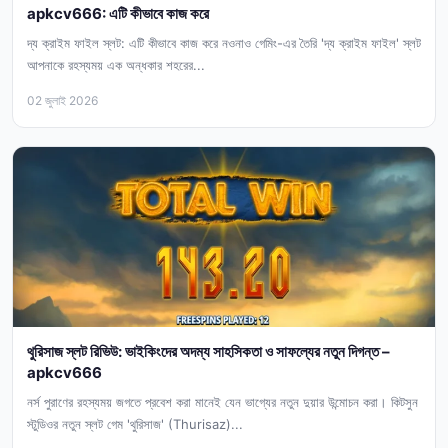
apkcv666: এটি কীভাবে কাজ করে
দ্য ক্রাইম ফাইল স্লট: এটি কীভাবে কাজ করে নওনাও গেমিং-এর তৈরি 'দ্য ক্রাইম ফাইল' স্লট
আপনাকে রহস্যময় এক অন্ধকার শহরের...
02 জুলাই 2026
থুরিসাজ স্লট রিভিউ: ভাইকিংদের অদম্য সাহসিকতা ও সাফল্যের নতুন দিগন্ত –
apkcv666
নর্স পুরাণের রহস্যময় জগতে প্রবেশ করা মানেই যেন ভাগ্যের নতুন দুয়ার উন্মোচন করা। কিটসুন
স্টুডিওর নতুন স্লট গেম 'থুরিসাজ' (Thurisaz)...