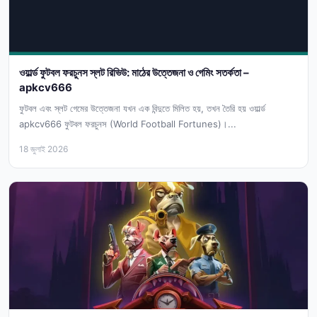
ওয়ার্ল্ড ফুটবল ফরচুনস স্লট রিভিউ: মাঠের উত্তেজনা ও গেমিং সতর্কতা –
apkcv666
ফুটবল এবং স্লট গেমের উত্তেজনা যখন এক বিন্দুতে মিলিত হয়, তখন তৈরি হয় ওয়ার্ল্ড
apkcv666 ফুটবল ফরচুনস (World Football Fortunes)।...
18 জুলাই 2026