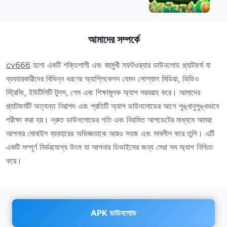
আমাদের সম্পর্কে
cv666
হলো একটি শক্তিশালী এবং বহুমুখী সফটওয়্যার ডাউনলোড প্ল্যাটফর্ম যা
ব্যবহারকারীদের বিভিন্ন ধরণের অ্যাপ্লিকেশন যেমন সোশ্যাল মিডিয়া, ভিডিও
স্ট্রিমিং, ইউটিলিটি টুলস, গেম এবং শিক্ষামূলক অ্যাপ সরবরাহ করে। আমাদের
প্ল্যাটফর্মটি অত্যন্ত নিরাপদ এবং প্রতিটি অ্যাপ ডাউনলোডের আগে পুঙ্খানুপুঙ্খভাবে
পরীক্ষা করা হয়। দ্রুত ডাউনলোডের গতি এবং নিয়মিত আপডেটের মাধ্যমে আমরা
আপনার মোবাইল ব্যবহারের অভিজ্ঞতাকে আরও সহজ এবং সাবলীল করে তুলি। এটি
একটি সম্পূর্ণ নির্ভরযোগ্য উৎস যা আপনার ডিভাইসের জন্য সেরা সব অ্যাপ নিশ্চিত
করে।
APK ডাউনলোড