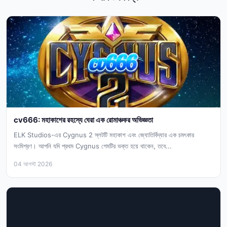
cv666: মহাকাশের রহস্যে ঘেরা এক রোমাঞ্চকর অভিজ্ঞতা
ELK Studios-এর Cygnus 2 স্লটটি মহাকাশ এবং জ্যোতির্বিদ্যার এক চমৎকার
সংমিশ্রণ। আপনি যদি প্রথম Cygnus গেমটির ভক্ত হয়ে থাকেন, তবে...
04 আগস্ট 2026