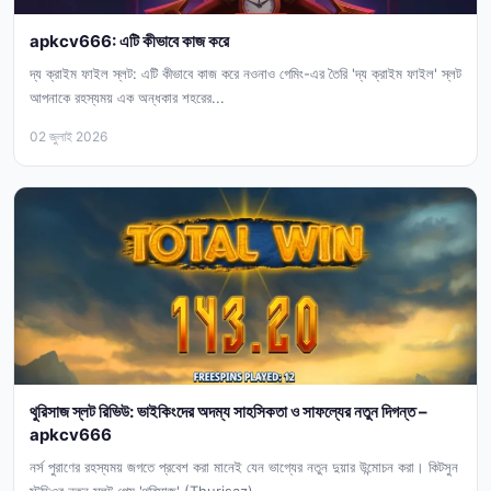
apkcv666: এটি কীভাবে কাজ করে
দ্য ক্রাইম ফাইল স্লট: এটি কীভাবে কাজ করে নওনাও গেমিং-এর তৈরি 'দ্য ক্রাইম ফাইল' স্লট
আপনাকে রহস্যময় এক অন্ধকার শহরের...
02 জুলাই 2026
থুরিসাজ স্লট রিভিউ: ভাইকিংদের অদম্য সাহসিকতা ও সাফল্যের নতুন দিগন্ত –
apkcv666
নর্স পুরাণের রহস্যময় জগতে প্রবেশ করা মানেই যেন ভাগ্যের নতুন দুয়ার উন্মোচন করা। কিটসুন