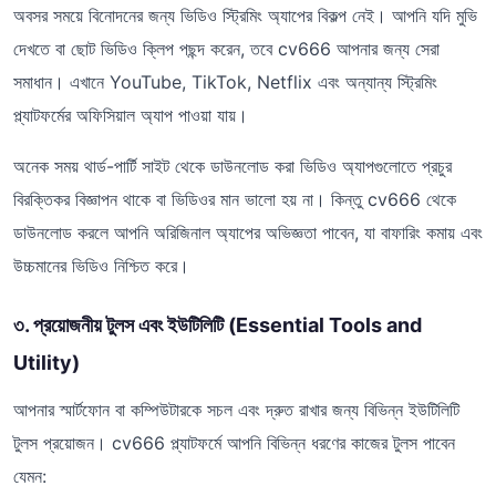
অবসর সময়ে বিনোদনের জন্য ভিডিও স্ট্রিমিং অ্যাপের বিকল্প নেই। আপনি যদি মুভি
দেখতে বা ছোট ভিডিও ক্লিপ পছন্দ করেন, তবে cv666 আপনার জন্য সেরা
সমাধান। এখানে YouTube, TikTok, Netflix এবং অন্যান্য স্ট্রিমিং
প্ল্যাটফর্মের অফিসিয়াল অ্যাপ পাওয়া যায়।
অনেক সময় থার্ড-পার্টি সাইট থেকে ডাউনলোড করা ভিডিও অ্যাপগুলোতে প্রচুর
বিরক্তিকর বিজ্ঞাপন থাকে বা ভিডিওর মান ভালো হয় না। কিন্তু cv666 থেকে
ডাউনলোড করলে আপনি অরিজিনাল অ্যাপের অভিজ্ঞতা পাবেন, যা বাফারিং কমায় এবং
উচ্চমানের ভিডিও নিশ্চিত করে।
৩. প্রয়োজনীয় টুলস এবং ইউটিলিটি (Essential Tools and
Utility)
আপনার স্মার্টফোন বা কম্পিউটারকে সচল এবং দ্রুত রাখার জন্য বিভিন্ন ইউটিলিটি
টুলস প্রয়োজন। cv666 প্ল্যাটফর্মে আপনি বিভিন্ন ধরণের কাজের টুলস পাবেন
যেমন: