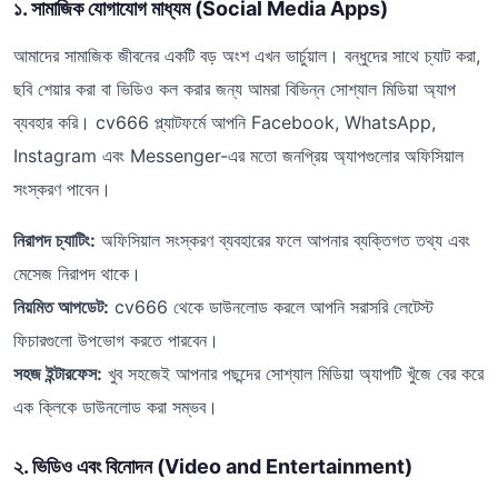
১. সামাজিক যোগাযোগ মাধ্যম (Social Media Apps)
আমাদের সামাজিক জীবনের একটি বড় অংশ এখন ভার্চুয়াল। বন্ধুদের সাথে চ্যাট করা,
ছবি শেয়ার করা বা ভিডিও কল করার জন্য আমরা বিভিন্ন সোশ্যাল মিডিয়া অ্যাপ
ব্যবহার করি। cv666 প্ল্যাটফর্মে আপনি Facebook, WhatsApp,
Instagram এবং Messenger-এর মতো জনপ্রিয় অ্যাপগুলোর অফিসিয়াল
সংস্করণ পাবেন।
নিরাপদ চ্যাটিং:
অফিসিয়াল সংস্করণ ব্যবহারের ফলে আপনার ব্যক্তিগত তথ্য এবং
মেসেজ নিরাপদ থাকে।
নিয়মিত আপডেট:
cv666 থেকে ডাউনলোড করলে আপনি সরাসরি লেটেস্ট
ফিচারগুলো উপভোগ করতে পারবেন।
সহজ ইন্টারফেস:
খুব সহজেই আপনার পছন্দের সোশ্যাল মিডিয়া অ্যাপটি খুঁজে বের করে
এক ক্লিকে ডাউনলোড করা সম্ভব।
২. ভিডিও এবং বিনোদন (Video and Entertainment)